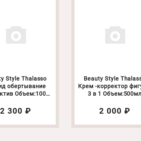
y Style Thalasso
Beauty Style Thalas
д обертывание
Крем -корректор фи
бъем:1000
3 в 1 Объем:500м
мл
2 300 ₽
2 000 ₽