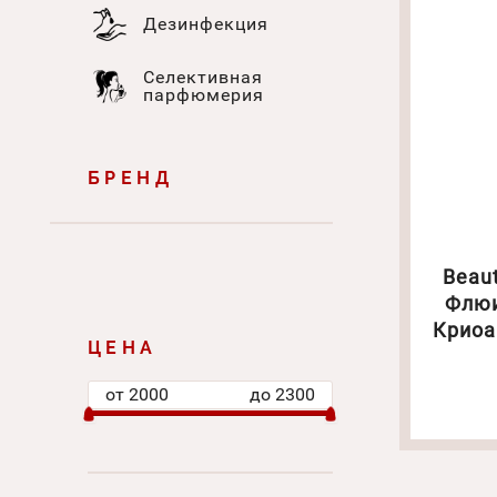
Дезинфекция
Селективная
парфюмерия
БРЕНД
Beaut
Флюи
Криоактив О
ЦЕНА
от
2000
до
2300