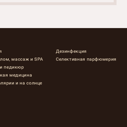
я
Дезинфекция
елом, массаж и SPA
Селективная парфюмерия
и педикюр
ская медицина
олярии и на солнце