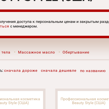
олучения доступа к персональным ценам и закрытым раз
ться
с менеджером.
 тела
Массажное масло
Обертывание
ь:
сначала дороже
сначала дешевле
по названию
иональная косметика
Профессиональная косме
auty Style (США)
Beauty Style (США)