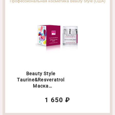
Профессиональная косметика Beauty Style (США)
Beauty Style
Taurine&Resveratrol
Маска
реструктурирующая Anti
Age plus Объем: 50 мл
1 650 ₽