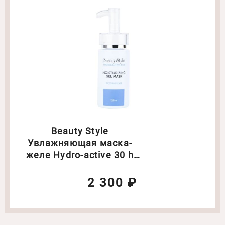
Beauty Style
Увлажняющая маска-
желе Hydro-active 30 h
пролонгированного
действия Объем: 120 мл
2 300 ₽